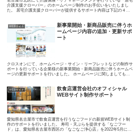
名古屋市北区にて介護保険・ケアマネージメントを行っている「居宅
介護支援クローバー」のホームページ制作のお手伝いをいたしまし
た。 居宅介護支援クローバーが提供するサポート内容は下記の４つ
となります。 ■ 介護保険サービスを利用されたい方のご相...
新事業開始・新商品販売に伴うホ
WEBサイト
ームページ内容の追加・更新サポ
ート
クロスオンにて、ホームページ・サイン・リーフレットなどの制作サ
ポートを行っている企業様の新事業開始・新商品販売に伴うホームペ
ージの更新サポートを行いました。 ホームページに関しましても弊
社で制作し、更新・管理を行ってまいりました。 今回の改...
飲食店運営会社のオフィシャル
WEBサイト
WEBサイト制作サポート
愛知県名古屋市で飲食店運営を行うなごフードの新規WEBサイト制
作のサポートを行いました。 寿司・天ぷらを提供する「なごフー
ド」は、愛知県名古屋市西区の「なごなご浄心店」を2022年5月に、
「なごなご那古野店」を2022年6月にオープンしまし...