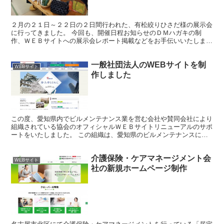
２月の２１日～２２日の２日間行われた、有松絞りひさだ様の展示会
に行ってきました。 今回も、開催日程お知らせのＤＭハガキの制
作、ＷＥＢサイトへの展示会レポート掲載などをお手伝いいたしまし
た。 展示会レポートはこちら「春の展示会へのご来店、誠に...
一般社団法人のWEBサイトを制
WEBサイト
作しました
この度、愛知県内でビルメンテナンス業を営む会社や賛同会社により
組織されている協会のオフィシャルＷＥＢサイトリニューアルのサポ
ートをいたしました。 この組織は、愛知県のビルメンテナンスに従
事する企業むけに知識の向上と技術の習得など、ビルにおけ...
介護保険・ケアマネージメント会
WEBサイト
社の新規ホームページ制作