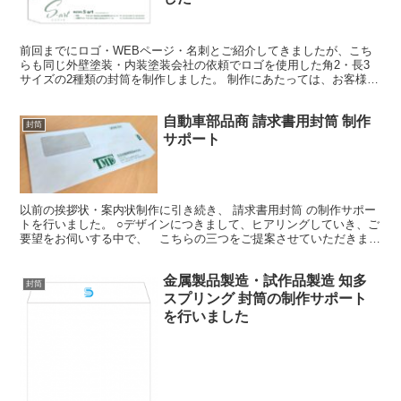
前回までにロゴ・WEBページ・名刺とご紹介してきましたが、こち
らも同じ外壁塗装・内装塗装会社の依頼でロゴを使用した角2・長3
サイズの2種類の封筒を制作しました。 制作にあたっては、お客様が
どの程度企業ロゴの存在感をどの程度出すか数案デザイン...
自動車部品商 請求書用封筒 制作
封筒
サポート
以前の挨拶状・案内状制作に引き続き、 請求書用封筒 の制作サポー
トを行いました。 ○デザインにつきまして、ヒアリングしていき、ご
要望をお伺いする中で、 こちらの三つをご提案させていただきまし
た。 ○デザイン的には、、、 ・会社ロゴが認識...
金属製品製造・試作品製造 知多
封筒
スプリング 封筒の制作サポート
を行いました