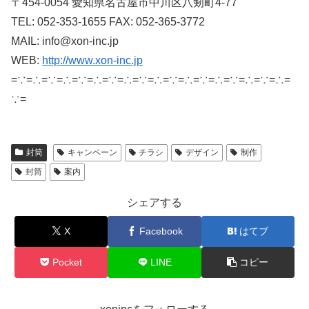
〒454-0054 愛知県名古屋市中川区八剱町4-77
TEL: 052-353-1655 FAX: 052-365-3772
MAIL: info@xon-inc.jp
WEB:
http://www.xon-inc.jp
=∵=∴=∵=∴=∵=∴=∵=∴=∵=∴=∵=∴=∵=∴=∵=∴=∵=∴=
∵=
封筒
キャンペーン
チラシ
デザイン
制作
封筒
案内
シェアする
X
Facebook
はてブ
Pocket
LINE
コピー