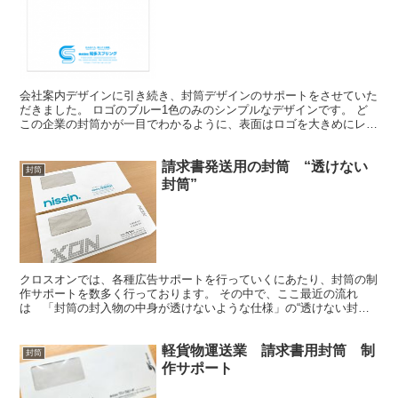
会社案内デザインに引き続き、封筒デザインのサポートをさせていた
だきました。 ロゴのブルー1色のみのシンプルなデザインです。 ど
この企業の封筒かが一目でわかるように、表面はロゴを大きめにレイ
アウト。 封をした際、裏面でもロゴが見えるようにして...
請求書発送用の封筒 “透けない
封筒
封筒”
クロスオンでは、各種広告サポートを行っていくにあたり、封筒の制
作サポートを数多く行っております。 その中で、ここ最近の流れ
は 「封筒の封入物の中身が透けないような仕様」の“透けない封
筒”への切り替え提案を行っております。 「デザインのリニュ...
軽貨物運送業 請求書用封筒 制
封筒
作サポート